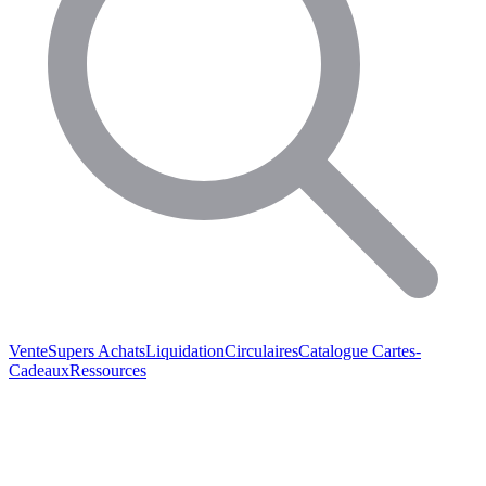
Vente
Supers Achats
Liquidation
Circulaires
Catalogue
Cartes-
Cadeaux
Ressources