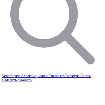
Vente
Supers Achats
Liquidation
Circulaires
Catalogue
Cartes-
Cadeaux
Ressources