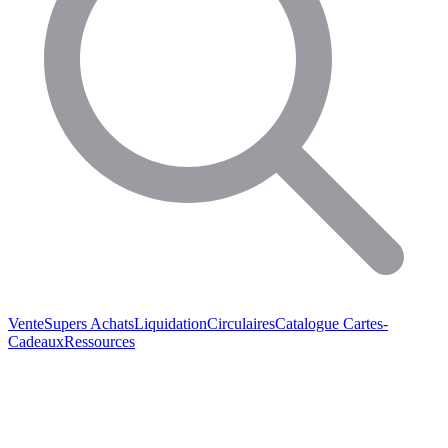
Vente
Supers Achats
Liquidation
Circulaires
Catalogue
Cartes-
Cadeaux
Ressources