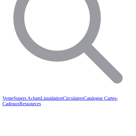
Vente
Supers Achats
Liquidation
Circulaires
Catalogue
Cartes-
Cadeaux
Ressources