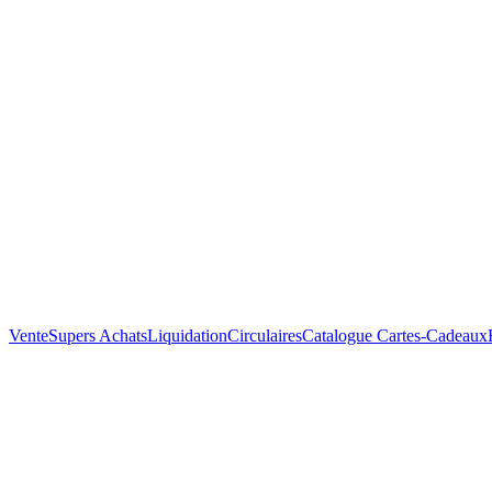
Vente
Supers Achats
Liquidation
Circulaires
Catalogue
Cartes-Cadeaux