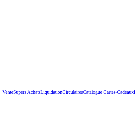
Vente
Supers Achats
Liquidation
Circulaires
Catalogue
Cartes-Cadeaux