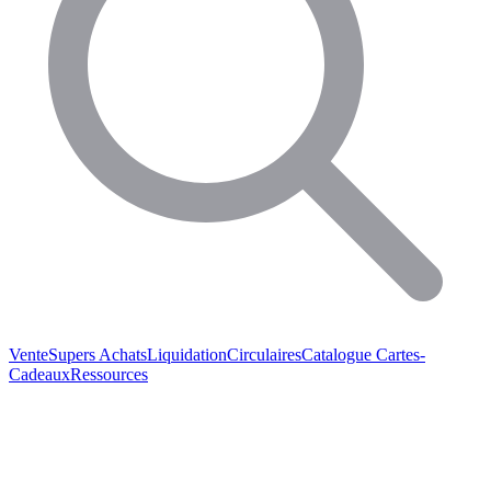
Vente
Supers Achats
Liquidation
Circulaires
Catalogue
Cartes-
Cadeaux
Ressources