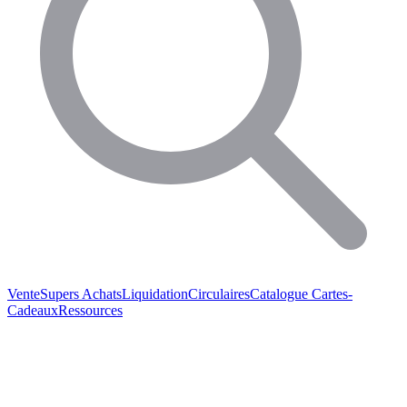
Vente
Supers Achats
Liquidation
Circulaires
Catalogue
Cartes-
Cadeaux
Ressources