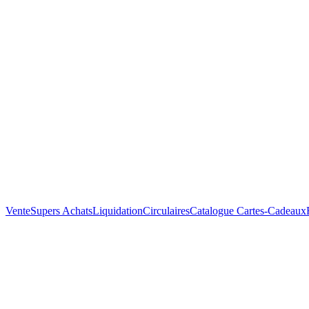
Vente
Supers Achats
Liquidation
Circulaires
Catalogue
Cartes-Cadeaux