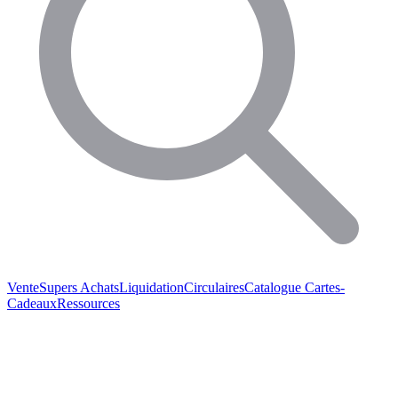
Vente
Supers Achats
Liquidation
Circulaires
Catalogue
Cartes-
Cadeaux
Ressources