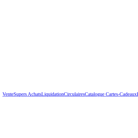
Vente
Supers Achats
Liquidation
Circulaires
Catalogue
Cartes-Cadeaux