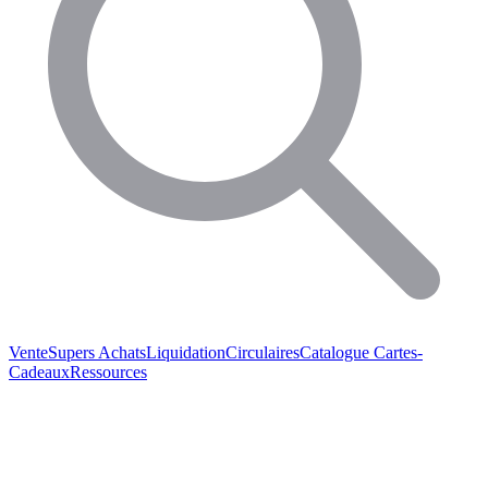
Vente
Supers Achats
Liquidation
Circulaires
Catalogue
Cartes-
Cadeaux
Ressources