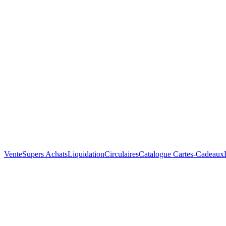
Vente
Supers Achats
Liquidation
Circulaires
Catalogue
Cartes-Cadeaux