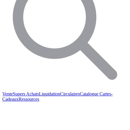
Vente
Supers Achats
Liquidation
Circulaires
Catalogue
Cartes-
Cadeaux
Ressources