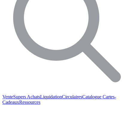
Vente
Supers Achats
Liquidation
Circulaires
Catalogue
Cartes-
Cadeaux
Ressources