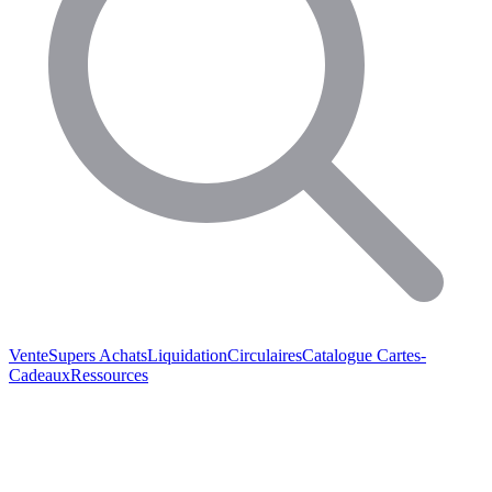
Vente
Supers Achats
Liquidation
Circulaires
Catalogue
Cartes-
Cadeaux
Ressources