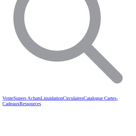
Vente
Supers Achats
Liquidation
Circulaires
Catalogue
Cartes-
Cadeaux
Ressources