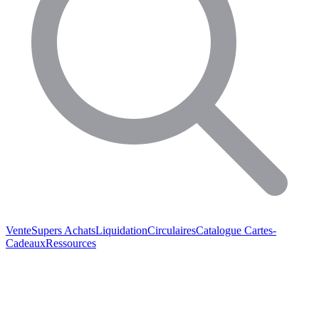
Vente
Supers Achats
Liquidation
Circulaires
Catalogue
Cartes-
Cadeaux
Ressources