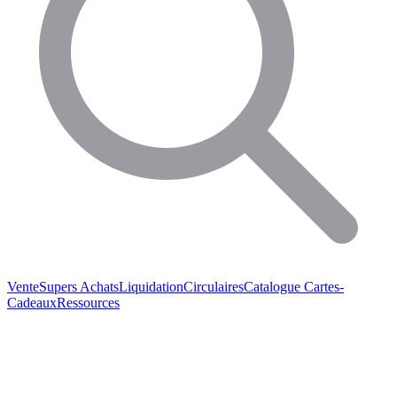
Vente
Supers Achats
Liquidation
Circulaires
Catalogue
Cartes-
Cadeaux
Ressources