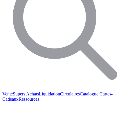
Vente
Supers Achats
Liquidation
Circulaires
Catalogue
Cartes-
Cadeaux
Ressources