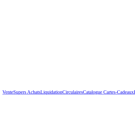
Vente
Supers Achats
Liquidation
Circulaires
Catalogue
Cartes-Cadeaux