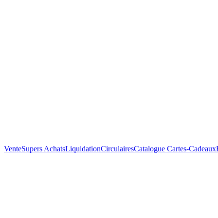
Vente
Supers Achats
Liquidation
Circulaires
Catalogue
Cartes-Cadeaux