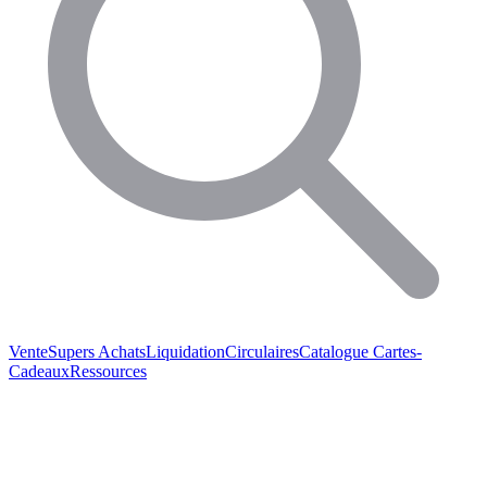
Vente
Supers Achats
Liquidation
Circulaires
Catalogue
Cartes-
Cadeaux
Ressources