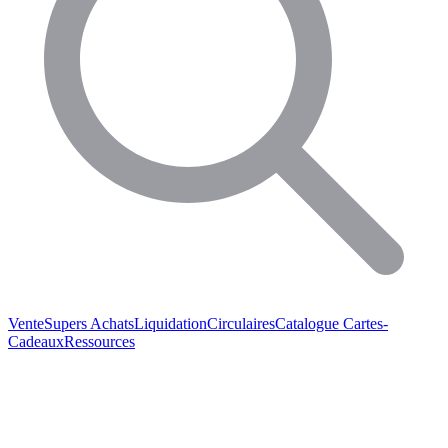
Vente
Supers Achats
Liquidation
Circulaires
Catalogue
Cartes-
Cadeaux
Ressources