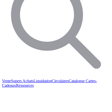
Vente
Supers Achats
Liquidation
Circulaires
Catalogue
Cartes-
Cadeaux
Ressources