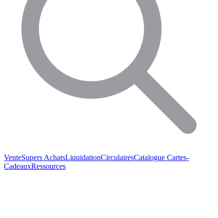
Vente
Supers Achats
Liquidation
Circulaires
Catalogue
Cartes-
Cadeaux
Ressources