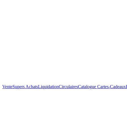
Vente
Supers Achats
Liquidation
Circulaires
Catalogue
Cartes-Cadeaux