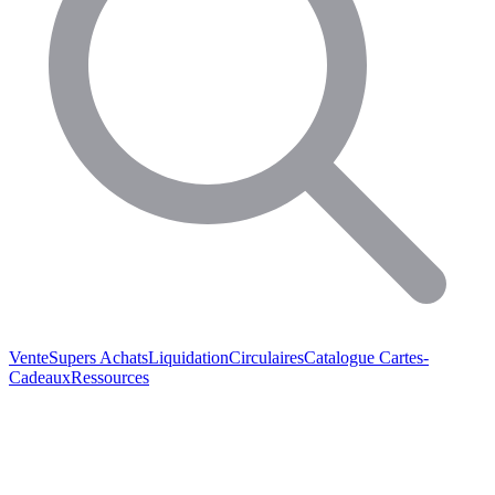
Vente
Supers Achats
Liquidation
Circulaires
Catalogue
Cartes-
Cadeaux
Ressources