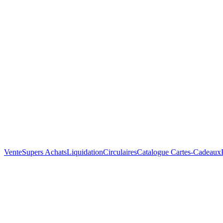
Vente
Supers Achats
Liquidation
Circulaires
Catalogue
Cartes-Cadeaux