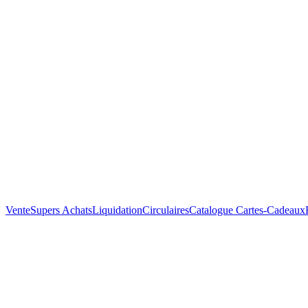
Vente
Supers Achats
Liquidation
Circulaires
Catalogue
Cartes-Cadeaux