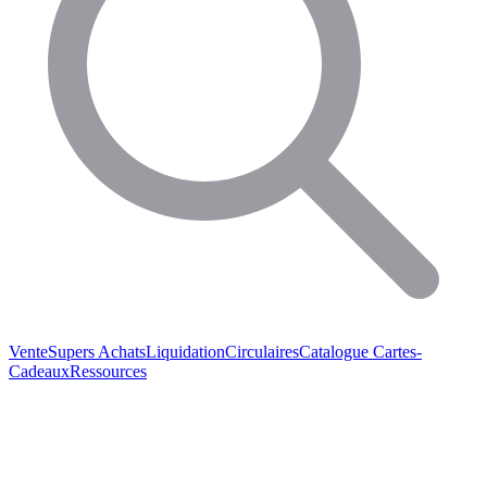
Vente
Supers Achats
Liquidation
Circulaires
Catalogue
Cartes-
Cadeaux
Ressources