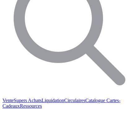
Vente
Supers Achats
Liquidation
Circulaires
Catalogue
Cartes-
Cadeaux
Ressources