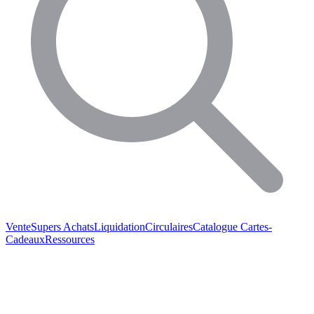
Vente
Supers Achats
Liquidation
Circulaires
Catalogue
Cartes-
Cadeaux
Ressources