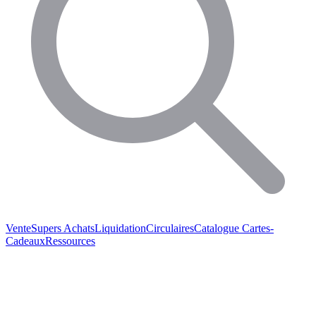
Vente
Supers Achats
Liquidation
Circulaires
Catalogue
Cartes-
Cadeaux
Ressources