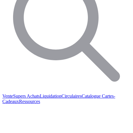
Vente
Supers Achats
Liquidation
Circulaires
Catalogue
Cartes-
Cadeaux
Ressources