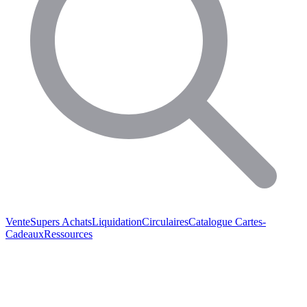
Vente
Supers Achats
Liquidation
Circulaires
Catalogue
Cartes-
Cadeaux
Ressources