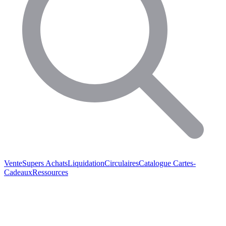
Vente
Supers Achats
Liquidation
Circulaires
Catalogue
Cartes-
Cadeaux
Ressources