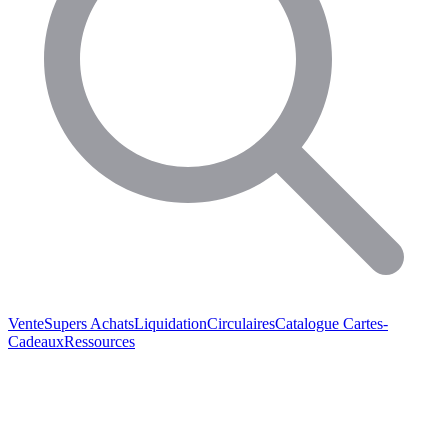
Vente
Supers Achats
Liquidation
Circulaires
Catalogue
Cartes-
Cadeaux
Ressources