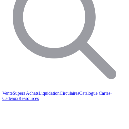
Vente
Supers Achats
Liquidation
Circulaires
Catalogue
Cartes-
Cadeaux
Ressources