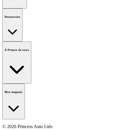
État de la commande
QFP
Cartes-Cadeaux
Demande de comptes
d'entreprises
Ressources
Avis et rappels
Marques
Informations sur le
recyclage
Accessibilité
Forumlaire des vendeurs
Centre d'appels
À Propos de nous
national
Notre histoire
Carrières
Fondation
Salle médiatique
Politiques
Mon magasin
© 2026 Princess Auto Ltée.