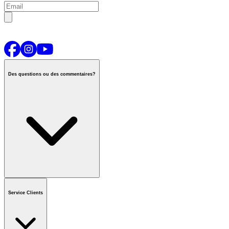
Des questions ou des commentaires?
Contactez-nous
ou appeler
1-800-665-8685
Service Clients
Horaires du centre d'appels national
De Lun.-Ven.
:
6h00 à 21h00
HC
Samedi et Dimanche
:
8h00 à 17h30 HC