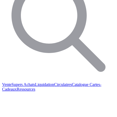
Vente
Supers Achats
Liquidation
Circulaires
Catalogue
Cartes-
Cadeaux
Ressources