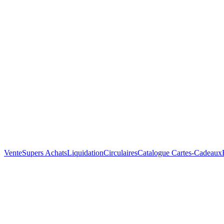
Vente
Supers Achats
Liquidation
Circulaires
Catalogue
Cartes-Cadeaux