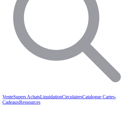
Vente
Supers Achats
Liquidation
Circulaires
Catalogue
Cartes-
Cadeaux
Ressources