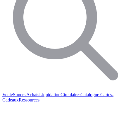
Vente
Supers Achats
Liquidation
Circulaires
Catalogue
Cartes-
Cadeaux
Ressources