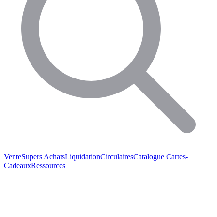
Vente
Supers Achats
Liquidation
Circulaires
Catalogue
Cartes-
Cadeaux
Ressources