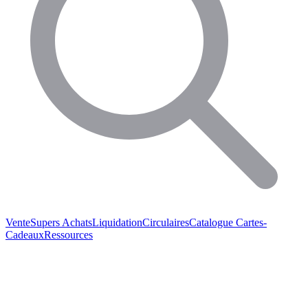
Vente
Supers Achats
Liquidation
Circulaires
Catalogue
Cartes-
Cadeaux
Ressources