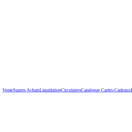
Vente
Supers Achats
Liquidation
Circulaires
Catalogue
Cartes-Cadeaux