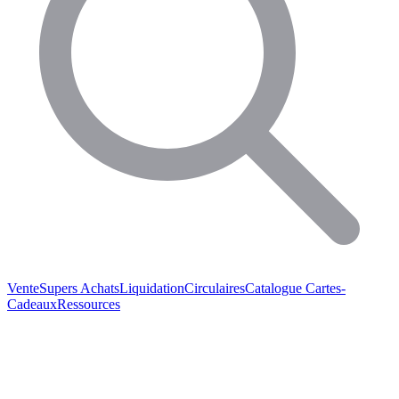
Vente
Supers Achats
Liquidation
Circulaires
Catalogue
Cartes-
Cadeaux
Ressources