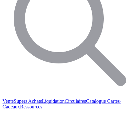
Vente
Supers Achats
Liquidation
Circulaires
Catalogue
Cartes-
Cadeaux
Ressources