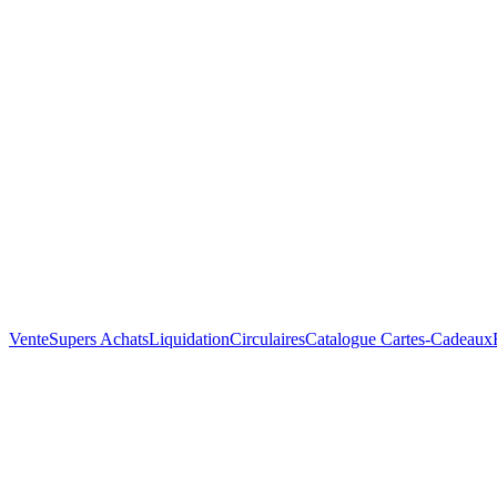
Vente
Supers Achats
Liquidation
Circulaires
Catalogue
Cartes-Cadeaux