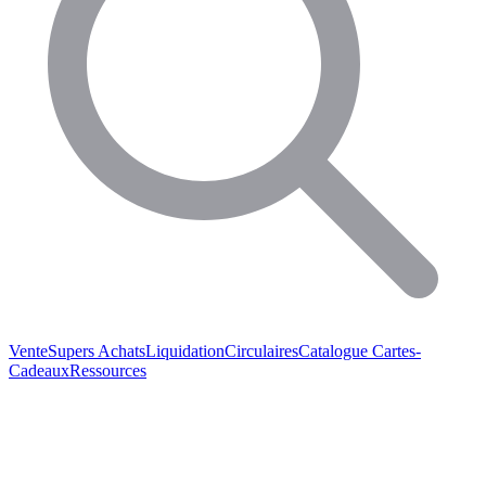
Vente
Supers Achats
Liquidation
Circulaires
Catalogue
Cartes-
Cadeaux
Ressources